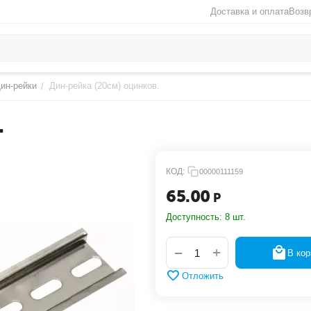
Доставка и оплата
Возв
ин-рейки
Дин-рейка (20см) оцинков.
/
.
КОД:
00000111159
65.00
Р
Доступность:
8 шт.
+
−
В кор
Отложить