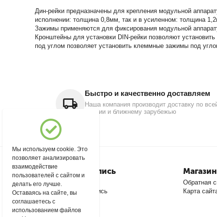
Дин-рейки предназначены для крепления модульной аппарат
исполнении: толщина 0,8мм, так и в усиленном: толщина 1,
Зажимы применяются для фиксирования модульной аппарату
Кронштейны для установки DIN-рейки позволяют установить 
под углом позволяет установить клеммные зажимы под углом
Быстро и качественно доставляем
Наша компания производит доставку по все
России и ближнему зарубежью
Мы используем cookie. Это
позволяет анализировать
взаимодействие
Моя учетная запись
Магазин
пользователей с сайтом и
Войти
Обратная с
делать его лучше.
Создать учетную запись
Карта сайт
Оставаясь на сайте, вы
соглашаетесь с
использованием файлов