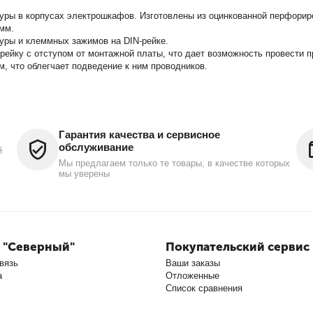
уры в корпусах электрошкафов. Изготовлены из оцинкованной перфорир
2мм.
ры и клеммных зажимов на DIN-рейке.
рейку с отступом от монтажной платы, что дает возможность провести п
, что облегчает подведение к ним проводников.
Гарантия качества и сервисное
обслуживание
й
Мы предлагаем только те товары, в качестве которых
мы уверены
 "Северный"
Покупательский сервис
вязь
Ваши заказы
а
Отложенные
Список сравнения