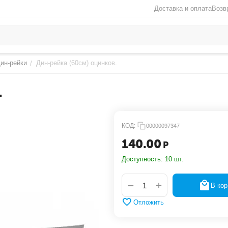
Доставка и оплата
Возв
ин-рейки
Дин-рейка (60см) оцинков.
/
.
КОД:
00000097347
140.00
Р
Доступность:
10 шт.
+
−
В кор
Отложить