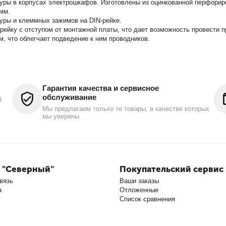
уры в корпусах электрошкафов. Изготовлены из оцинкованной перфорир
2мм.
ры и клеммных зажимов на DIN-рейке.
рейку с отступом от монтажной платы, что дает возможность провести п
, что облегчает подведение к ним проводников.
Гарантия качества и сервисное
обслуживание
й
Мы предлагаем только те товары, в качестве которых
мы уверены
 "Северный"
Покупательский сервис
вязь
Ваши заказы
а
Отложенные
Список сравнения