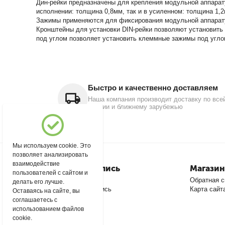
Дин-рейки предназначены для крепления модульной аппарат
исполнении: толщина 0,8мм, так и в усиленном: толщина 1,
Зажимы применяются для фиксирования модульной аппарату
Кронштейны для установки DIN-рейки позволяют установить 
под углом позволяет установить клеммные зажимы под углом
Быстро и качественно доставляем
Наша компания производит доставку по все
России и ближнему зарубежью
Мы используем cookie. Это
позволяет анализировать
взаимодействие
Моя учетная запись
Магазин
пользователей с сайтом и
Войти
Обратная с
делать его лучше.
Создать учетную запись
Карта сайт
Оставаясь на сайте, вы
соглашаетесь с
использованием файлов
cookie.