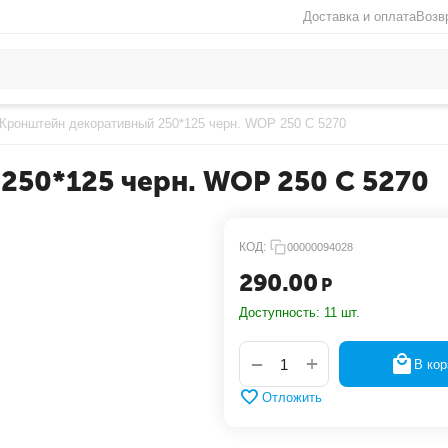
Доставка и оплата
Возв
Кронштейн декоративный 250*125 черн. WOP 250 С 5270
250*125 черн. WOP 250 С 5270
КОД:
00000094028
290.00
Р
Доступность:
11 шт.
+
−
В кор
Отложить