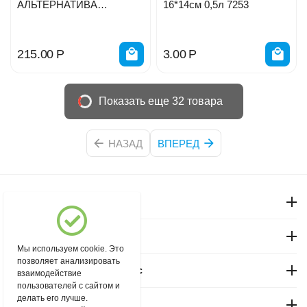
АЛЬТЕРНАТИВА
16*14см 0,5л 7253
410х170х90 47573
215.00
Р
3.00
Р
Показать еще 32 товара
НАЗАД
ВПЕРЕД
Моя учетная запись
Магазин "Северный"
Мы используем cookie. Это
позволяет анализировать
Покупательский сервис
взаимодействие
пользователей с сайтом и
делать его лучше.
Контакты