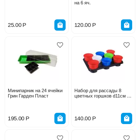
на 6 яч.
25.00
Р
120.00
Р
Минипарник на 24 ячейки
Набор для рассады 8
Грин Гарден Пласт
цветных горшков d11см с
поддоном 455788
195.00
Р
140.00
Р