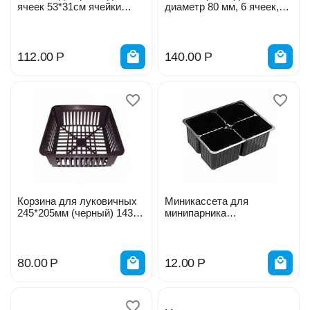
ячеек 53*31см ячейки
диаметр 80 мм, 6 ячеек,
круглые ТФ3124
ГазонCity 487471
112.00
Р
140.00
Р
Корзина для луковичных
Миникассета для
245*205мм (черный) 1435-
минипарника
1
180*135*60мм 4 ячеек
80.00
Р
12.00
Р