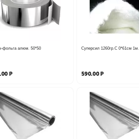
ч-фольга алюм. 50*50
.00
Р
590.00
Р