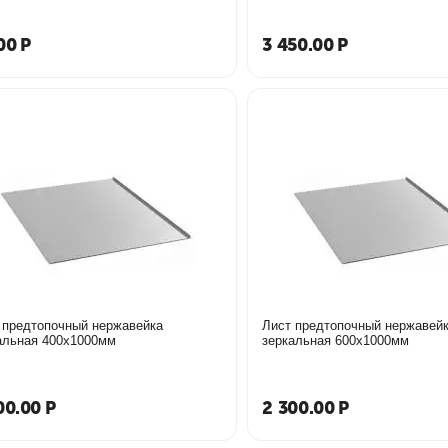
00
Р
3 450.00
Р
 предтопочный нержавейка
Лист предтопочный нержавей
альная 400х1000мм
зеркальная 600х1000мм
00.00
Р
2 300.00
Р