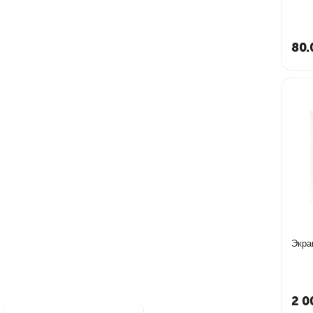
80.
Экра
2 0