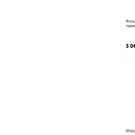
Фоль
терм
3 0
Шнур