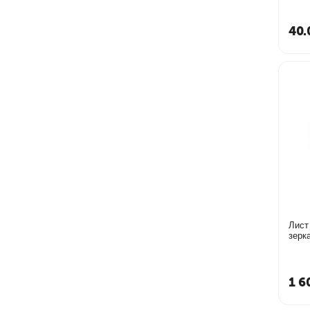
40.
Лист
зерк
1 6