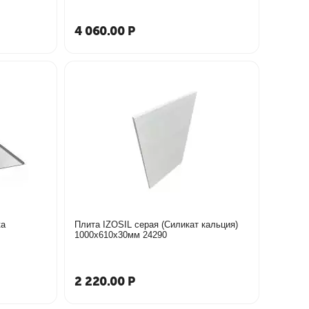
4 060.00
Р
ка
Плита IZOSIL серая (Силикат кальция)
1000х610х30мм 24290
2 220.00
Р