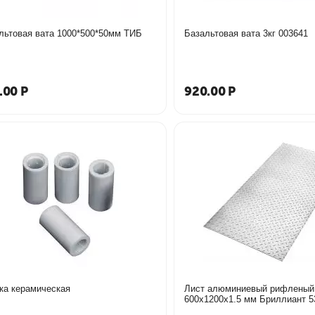
льтовая вата 1000*500*50мм ТИБ
Базальтовая вата 3кг 003641
.00
Р
920.00
Р
ка керамическая
Лист алюминиевый рифлены
600х120