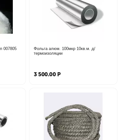
Суперсил 1260гр.С 0*61см 1м.п 007805
Фольга алюм. 100мкр 10кв.м. д/
термоизоляции
3 500.00
Р