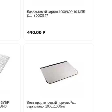
Базальтовый картон 1000*600*10 МПБ
(1шт) 0003647
440.00
Р
й ЗУБР
Лист предтопочный нержавейка
0х1.5 мм Бриллиант 53840
зеркальная 1000х1000мм