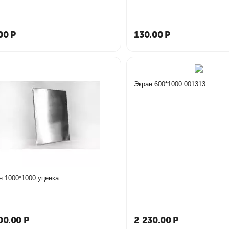
00
Р
130.00
Р
Экран 600*1000 001313
н 1000*1000 уценка
00.00
Р
2 230.00
Р