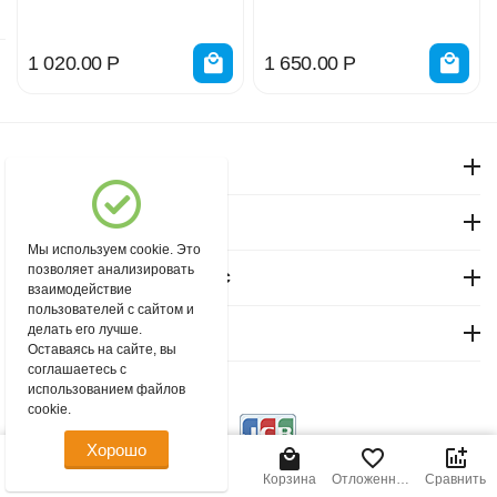
9025-01 027-8990
9025-02 027-8991
1 020.00
Р
1 650.00
Р
Моя учетная запись
Магазин "Северный"
Мы используем cookie. Это
позволяет анализировать
Покупательский сервис
взаимодействие
пользователей с сайтом и
делать его лучше.
Контакты
Оставаясь на сайте, вы
соглашаетесь с
использованием файлов
© 2004 - 2026 msever.ru.
cookie.
Хорошо
Главная
Меню
Найти
Корзина
Отложенные
Сравнить
товары