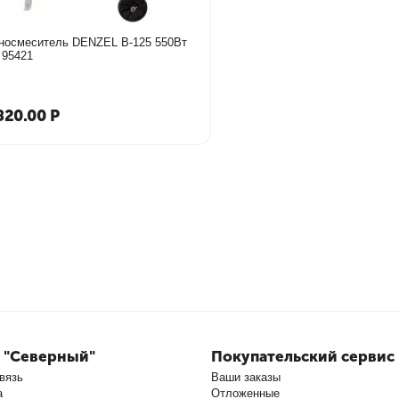
носмеситель DENZEL В-125 550Вт
130л 95421
820.00
Р
 "Северный"
Покупательский сервис
вязь
Ваши заказы
а
Отложенные