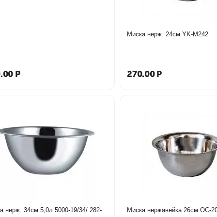
Миска нерж. 24см YK-M242
.00
Р
270.00
Р
а нерж. 34см 5,0л 5000-19/34/ 282-
Миска нержавей