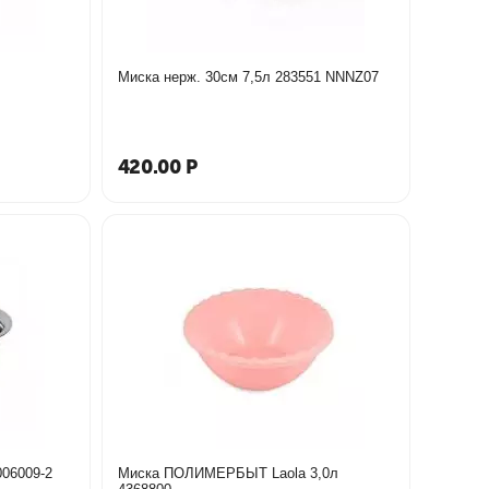
Миска нерж. 30см 7,5л 283551 NNNZ07
420.00
Р
ка 26см ОС-2006009-2
Миска ПОЛИМЕРБЫТ Laola 3,0л