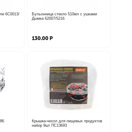
ли 6С0013/
Бульонница стекло 510мл с ушками
Дымка 62007/5216
130.00
Р
1 п5886
Крышка-чехол для пищевых продуктов
набор 9шт ПС13693