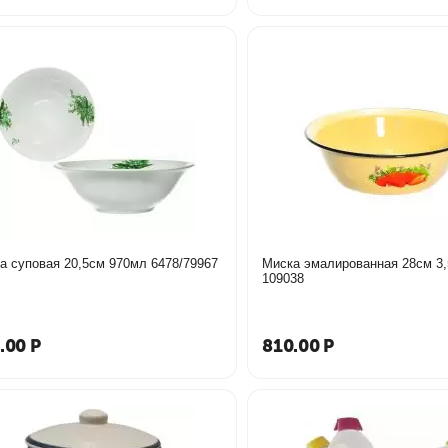
Миска суповая 20,5см 970мл 6478/79967
Миска эмалированная 28см 3,
109038
.00
Р
810.00
Р