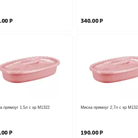
.00
Р
340.00
Р
а прямоуг 1,5л с кр М1322
Миска прямоуг 2,7л с кр М132
.00
Р
190.00
Р