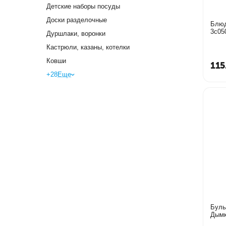
Детские наборы посуды
Доски разделочные
Блюд
3с05
Дуршлаки, воронки
Кастрюли, казаны, котелки
Ковши
115
+28
Еще
Буль
Дымк