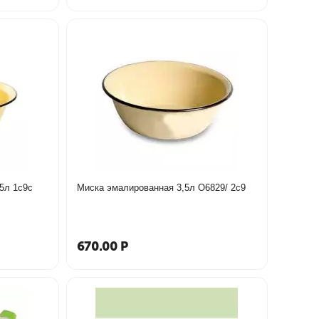
5л 1с9с
Миска эмалированная 3,5л О6829/ 2с9
670.00
Р