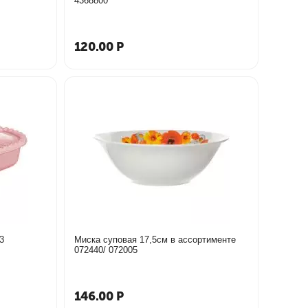
4368800
120.00
Р
3
Миска суповая 17,5см в ассортименте
072440/ 072005
146.00
Р