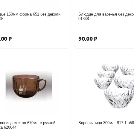
це 150мм форма 651 без деколи
Блюдце для варенья без деко
05
01348
.00
Р
90.00
Р
онница стекло 670мл с ручкой
Вареничница 300мл. 917-
а 620044