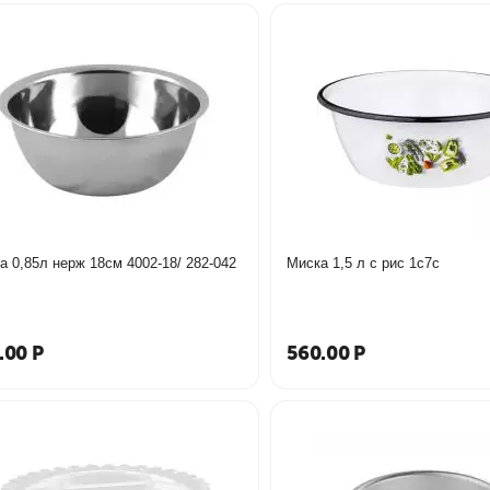
Миска 0,85л нерж 18см 4002-18/ 282-042
Миска 1,5 л с рис 1с7с
.00
Р
560.00
Р