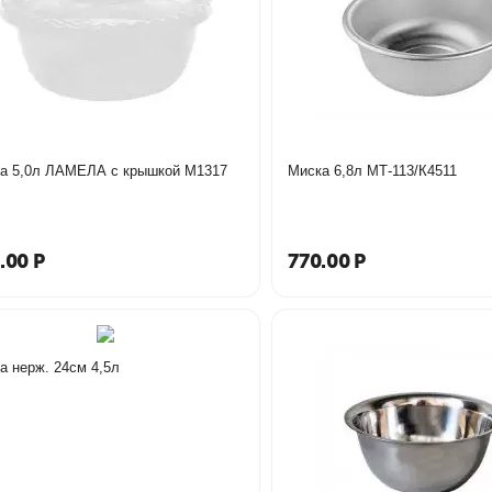
Миска 5,0л ЛАМЕЛА с крышкой М1317
Миска 6,8л МТ-113/К4511
.00
Р
770.00
Р
Миска нерж. 24см 4,5л