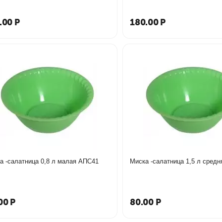
.00
Р
180.00
Р
Миска -салатница 0,8 л малая АПС41
00
Р
80.00
Р