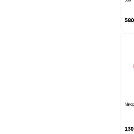
869
580
Миск
130