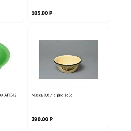
105.00
Р
Миска -салатница 1,5 л средняя АПС42
Миска 0,8 л с рис 1с5с
390.00
Р