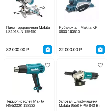
Пила торцовочная Makita
Рубанок эл. Makita KP
LS1018LN 195490
0800 160510
82 000.00
Р
22 000.00
Р
Термопистолет Makita
Угловая шлифмашина
HG5030K 198932
Makita 9558 НPG 840 Вт