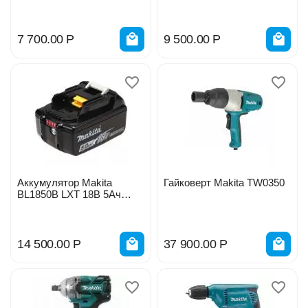
197599-5
7 700.00
Р
9 500.00
Р
Аккумулятор Makita
Гайковерт Makita TW0350
BL1850B LXT 18В 5Ач
197280-8
14 500.00
Р
37 900.00
Р