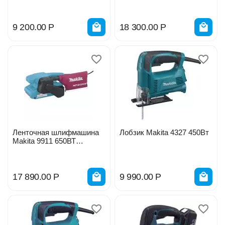
9 200.00
Р
18 300.00
Р
Ленточная шлифмашина
Лобзик Makita 4327 450Вт
Makita 9911 650ВТ
76*457мм 116498
17 890.00
Р
9 990.00
Р