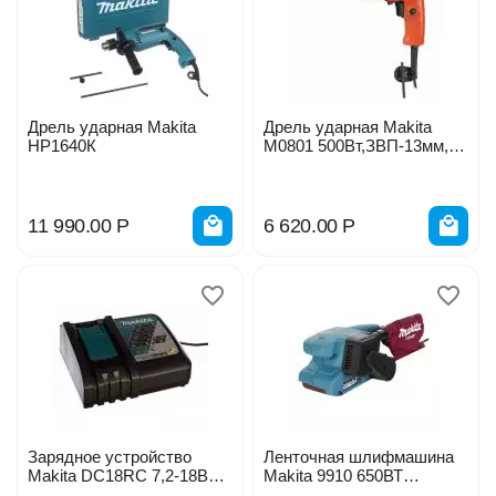
Дрель ударная Makita
Дрель ударная Makita
HР1640К
М0801 500Вт,ЗВП-13мм,0-
3200об\м,1.7кг,кор
11 990.00
Р
6 620.00
Р
Зарядное устройство
Ленточная шлифмашина
Makita DC18RC 7,2-18В
Makita 9910 650ВТ
195915-5
76*457мм 116499