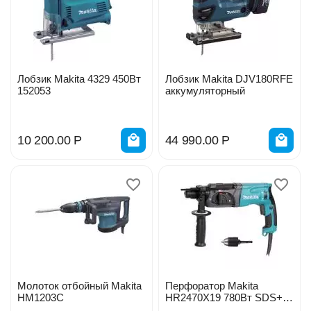
Лобзик Makita 4329 450Вт
Лобзик Makita DJV180RFE
152053
аккумуляторный
10 200.00
Р
44 990.00
Р
Молоток отбойный Makita
Перфоратор Makita
HM1203C
HR2470X19 780Вт SDS+
3реж 18991