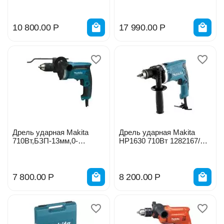
1500об\м,1.2кг,кор,D-65028
2*2,0Ач 194008
10 800.00
Р
17 990.00
Р
Дрель ударная Makita
Дрель ударная Makita
710Вт,БЗП-13мм,0-
HР1630 710Вт 1282167/
3200об\м,2.0кг М8101В
173864
7 800.00
Р
8 200.00
Р