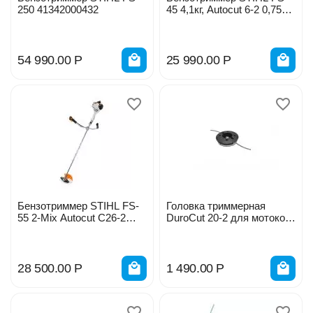
250 41342000432
45 4,1кг, Аutocut 6-2 0,75
кВт 41400122371
54 990.00
Р
25 990.00
Р
Бензотриммер STIHL FS-
Головка триммерная
55 2-Mix Autocut C26-2
DuroCut 20-2 для мотокос
41402000535
FS 55/70 C-E/94 RC-E/94
C-E/120/130/250 Stihl
28 500.00
Р
1 490.00
Р