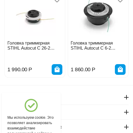
Головка триммерная
Головка триммерная
STIHL Autocut C 26-2
STIHL Autocut C 6-2
40027102169
40067102126
1 990.00
Р
1 860.00
Р
Моя учетная запись
Магазин "Северный"
Мы используем cookie. Это
позволяет анализировать
Покупательский сервис
взаимодействие