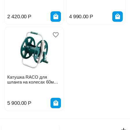
428410_z01,02
55/586
2 420.00
Р
4 990.00
Р
Катушка RACO для
шланга на колесах 60м
1/2" 4260-55/584
5 900.00
Р
Моя учетная запись