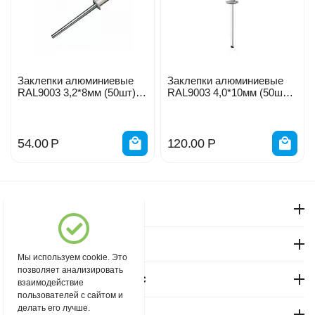
Заклепки алюминиевые
Заклепки алюминиевые
RAL9003 3,2*8мм (50шт)
RAL9003 4,0*10мм (50шт)
белый сигнальный
белые 3125-40-9003#
Профикреп 114213
54.00
Р
120.00
Р
Моя учетная запись
Магазин "Северный"
Мы используем cookie. Это
позволяет анализировать
Покупательский сервис
взаимодействие
пользователей с сайтом и
делать его лучше.
Контакты