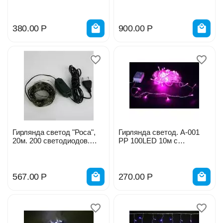
Разноцв.Провод прозр
IP20 теплый белый свет
ULD-B1805-048/UL-
9939
00005273
380.00
Р
900.00
Р
Гирлянда светод "Роса",
Гирлянда светод. А-001
20м. 200 светодиодов.
PP 100LED 10м с
Провод зеленый ULD-
контроллером
S2000-200/DGA WARM
WHITE IP20/12079
567.00
Р
270.00
Р