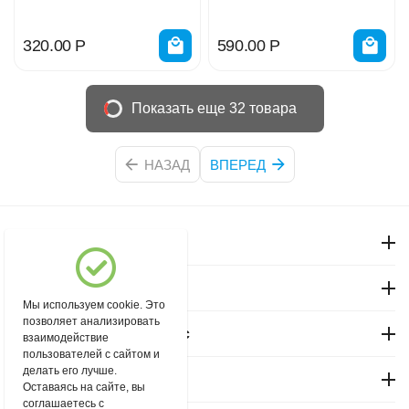
00007199
IP20 UL-00007308
320.00
Р
590.00
Р
Показать еще 32 товара
НАЗАД
ВПЕРЕД
Моя учетная запись
Магазин "Северный"
Мы используем cookie. Это
позволяет анализировать
Покупательский сервис
взаимодействие
пользователей с сайтом и
делать его лучше.
Контакты
Оставаясь на сайте, вы
соглашаетесь с