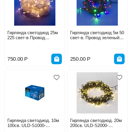
Гирлянда светодиод 25м
Гирлянда светодиод 5м 50
225 свет-в Провод
свет-в. Провод зеленый
прозрачный ULD-S2500-
ULD-S0500-050/DGA
225/STK WARM WHITE /
MULTI/ 07303
10893
750.00
Р
250.00
Р
Гирлянда светодиод. 10м
Гирлянда светодиод. 20м
100св. ULD-S1000-
200св. ULD-S2000-
100/DTA MULTI IP20 UL-
200/DGA WARM WHITE