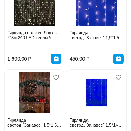
Гирлянда светод. Дождь
Гирлянда
2*3м 240 LED теплый
светод."Занавес" 1,5*1,5м
белый 235-066
100св. провод прозрач
ULD-C1515-100/DTA
WARM WH IP20 UL-
00010910
1 600.00
Р
450.00
Р
Гирлянда
Гирлянда
светод."Занавес" 1,5*1,5м
светод."Занавес" 1,5*1м
160св. с контроллером
160св. с контроллером