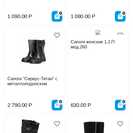
(сапоги) M-H-EVA 1572
Алида,утепленные
флисом арт.6-133-D04
1 090.00
Р
1 080.00
Р
Сапоги женские 1.2.П
мод.260
Сапоги "Сириус-Титан" с
металлоподноском
2 790.00
Р
630.00
Р