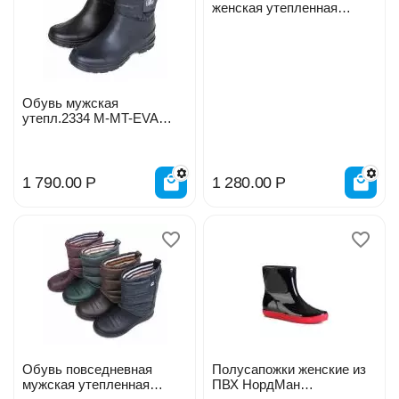
женская утепленная
(сапоги) 1581 W-HF-EVA
Обувь мужская
утепл.2334 M-MT-EVA
(полусапоги)
1 790.00
Р
1 280.00
Р
Обувь повседневная
Полусапожки женские из
мужская утепленная
ПВХ НордМан