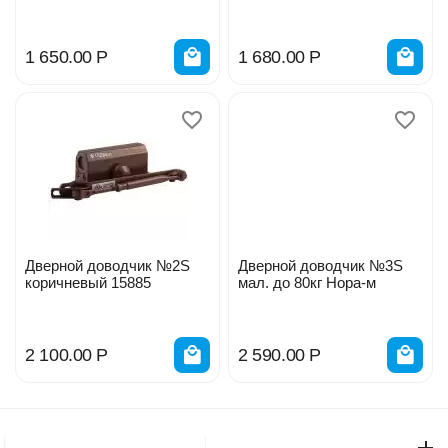
16818,16821,16820
1 650.00
Р
1 680.00
Р
Дверной доводчик №2S
Дверной доводчик №3S
коричневый 15885
мал. до 80кг Нора-м
2 100.00
Р
2 590.00
Р
Моя учетная запись