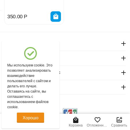
14202
350.00
Р
Моя учетная запись
Магазин "Северный"
Мы используем cookie. Это
позволяет анализировать
Покупательский сервис
взаимодействие
пользователей с сайтом и
делать его лучше.
Контакты
Оставаясь на сайте, вы
соглашаетесь с
использованием файлов
© 2004 - 2026 msever.ru.
cookie.
Хорошо
Главная
Меню
Найти
Корзина
Отложенные
Сравнить
товары