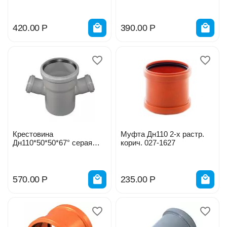
серая 027-1624
серая 027-1626
420.00
Р
390.00
Р
Крестовина
Муфта Дн110 2-х растр.
Дн110*50*50*67° серая
корич. 027-1627
115910/027-1746
570.00
Р
235.00
Р