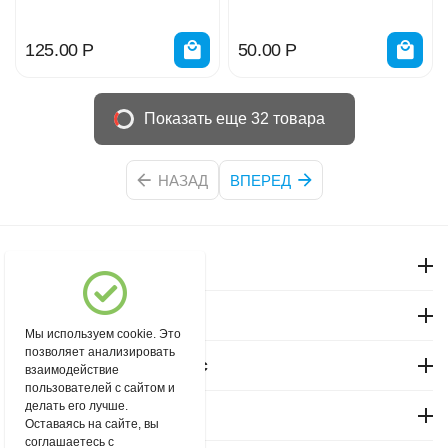
125.00
Р
50.00
Р
Показать еще 32 товара
НАЗАД
ВПЕРЕД
Моя учетная запись
Магазин "Северный"
Мы используем cookie. Это
позволяет анализировать
Покупательский сервис
взаимодействие
пользователей с сайтом и
делать его лучше.
Контакты
Оставаясь на сайте, вы
соглашаетесь с