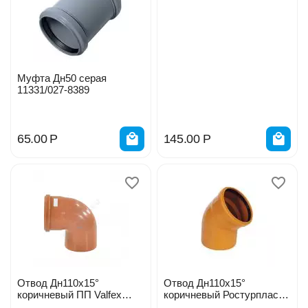
Муфта Дн50 серая
11331/027-8389
65.00
Р
145.00
Р
Отвод Дн110х15°
Отвод Дн110х15°
коричневый ПП Valfex
коричневый Ростурпласт
30104110/ 128-3794
129-5252