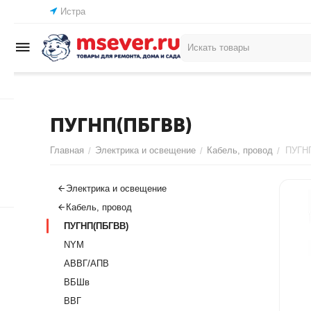
Истра
ПУГНП(ПБГВВ)
Главная
Электрика и освещение
Кабель, провод
ПУГН
/
/
/
Электрика и освещение
Кабель, провод
ПУГНП(ПБГВВ)
NYM
АВВГ/АПВ
ВБШв
ВВГ