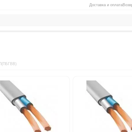
Доставка и оплата
Возв
П(ПБГВВ)