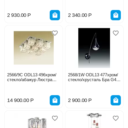
2 930.00
Р
2 340.00
Р
2566/9C ODL13 496хром/
2568/1W ODL13 477хром/
стекло/абажур Люстра
стекло/хрусталь Бра G4
потолочн. G9 9*40W 220V
35W 12V 0033800
0034070
14 900.00
Р
2 900.00
Р