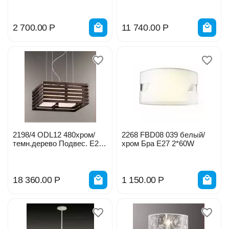
2 700.00
Р
11 740.00
Р
2198/4 ODL12 480хром/
2268 FBD08 039 белый/
темн.дерево Подвес. Е27
хром Бра Е27 2*60W
4*60W 220V 0032960
18 360.00
Р
1 150.00
Р