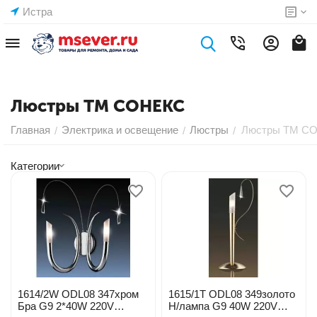
Истра
Люстры ТМ СОНЕКС
Главная
Электрика и освещение
Люстры
Люстры ТМ С
/
/
/
Категории
1614/2W ODL08 347хром
1615/1Т ODL08 349золото
Бра G9 2*40W 220V
Н/лампа G9 40W 220V