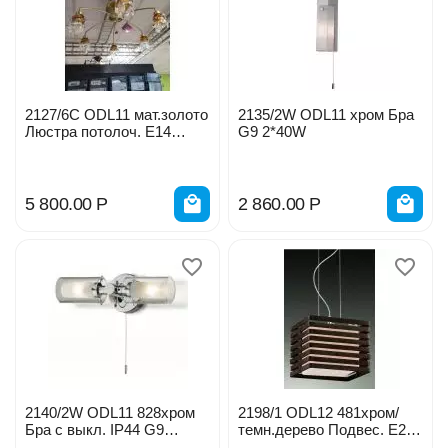
2127/6С ODL11 мат.золото
2135/2W ODL11 хром Бра
Люстра потолоч. Е14
G9 2*40W
6*40W
5 800.00
Р
2 860.00
Р
2140/2W ODL11 828хром
2198/1 ODL12 481хром/
Бра с выкл. IP44 G9
темн.дерево Подвес. Е27
2*40W 220V 0032082
100W 220V 0032958