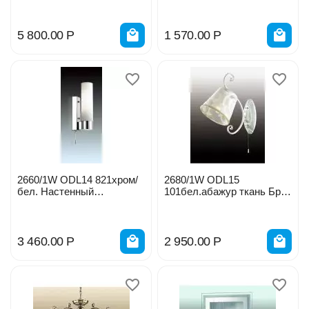
5 800.00
Р
1 570.00
Р
2660/1W ODL14 821хром/
2680/1W ODL15
бел. Настенный
101бел.абажур ткань Бра
светильник с выкл. IP44
с выкл Е14 60W
E27 60W 220V 0034534
3 460.00
Р
2 950.00
Р