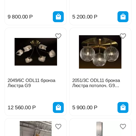
12*25W
8*25W
9 800.00
Р
5 200.00
Р
2049/6C ODL11 бронза
2051/3С ODL11 бронза
Люстра G9
Люстра потолоч. G9
3*40W
12 560.00
Р
5 900.00
Р