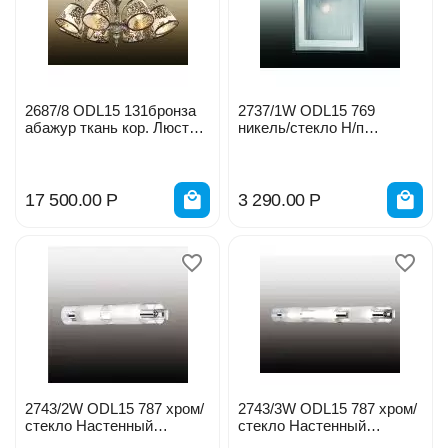
2687/8 ODL15 131бронза
2737/1W ODL15 769
абажур ткань кор. Люстра
никель/стекло Н/п
Е14 8*60W
светильник Е27 60W 220V
0035395
17 500.00
Р
3 290.00
Р
2743/2W ODL15 787 хром/
2743/3W ODL15 787 хром/
стекло Настенный
стекло Настенный
светильник Е14 2*40W
светильник Е14 3*40W