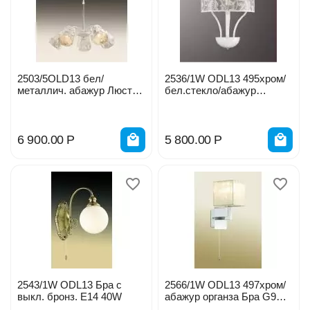
2503/5OLD13 бел/
2536/1W ODL13 495хром/
металлич. абажур Люстра
бел.стекло/абажур
Е14 5*40W
органза Бра E14 40W 220V
0033877
6 900.00
Р
5 800.00
Р
2543/1W ODL13 Бра с
2566/1W ODL13 497хром/
выкл. бронз. Е14 40W
абажур органза Бра G9
40W 220V 0034068