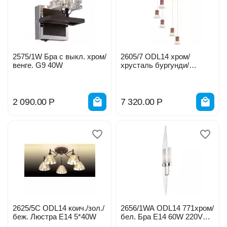
2575/1W Бра с выкл. хром/
2605/7 ODL14 хром/
венге. G9 40W
хрусталь бургунди/
прозр.Люстра потолоч.
7*40W
2 090.00
Р
7 320.00
Р
2625/5C ODL14 коич./зол./
2656/1WA ODL14 771хром/
беж. Люстра Е14 5*40W
бел. Бра E14 60W 220V
0034522