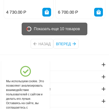
220V 0035407
220V 0035408
4 730.00
Р
6 700.00
Р
Показать еще 10 товаров
НАЗАД
ВПЕРЕД
Моя учетная запись
Магазин "Северный"
Мы используем cookie. Это
позволяет анализировать
Покупательский сервис
взаимодействие
пользователей с сайтом и
делать его лучше.
Контакты
Оставаясь на сайте, вы
соглашаетесь с