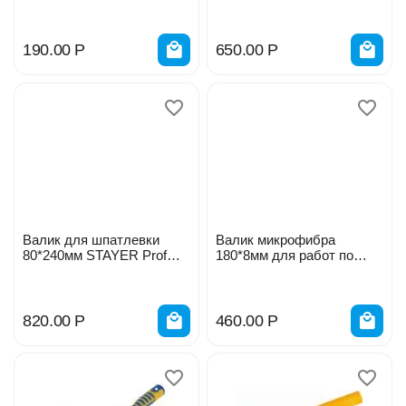
03642-18
190.00
Р
650.00
Р
Валик для шпатлевки
Валик микрофибра
80*240мм STAYER Prof
180*8мм для работ по
03642-24
дереву АКОР 24248818
820.00
Р
460.00
Р