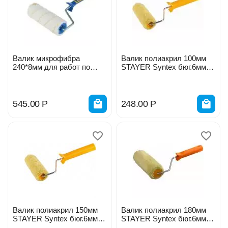
Валик микрофибра
Валик полиакрил 100мм
240*8мм для работ по
STAYER Syntex бюг.6мм
дереву АКОР 24248824
0319-10
545.00
Р
248.00
Р
Валик полиакрил 150мм
Валик полиакрил 180мм
STAYER Syntex бюг.6мм
STAYER Syntex бюг.6мм
0319-15
0319-18_z01