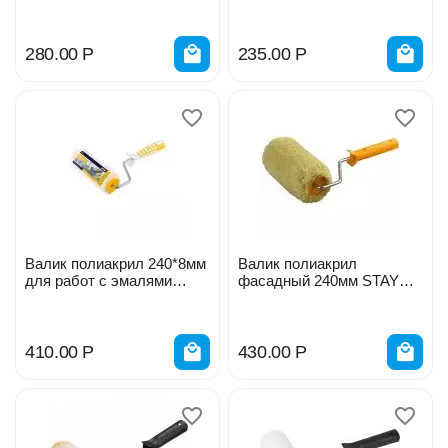
280.00
Р
235.00
Р
Валик полиакрил 240*8мм
Валик полиакрил
для работ с эмалями
фасадный 240мм STAYER
АКОР 25148824
Sintex Prof 0322-24 z01
410.00
Р
430.00
Р