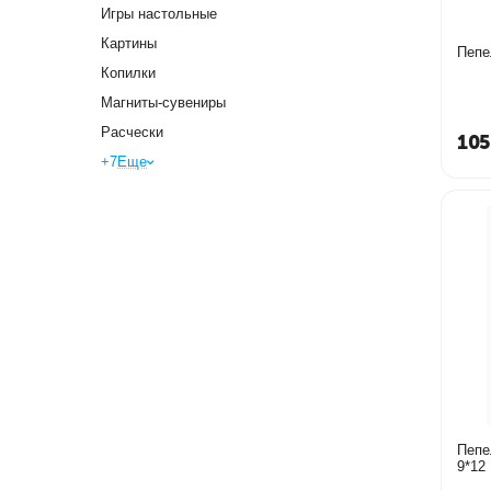
Игры настольные
Картины
Копилки
Магниты-сувениры
Расчески
105
+7
Еще
Пепе
9*12