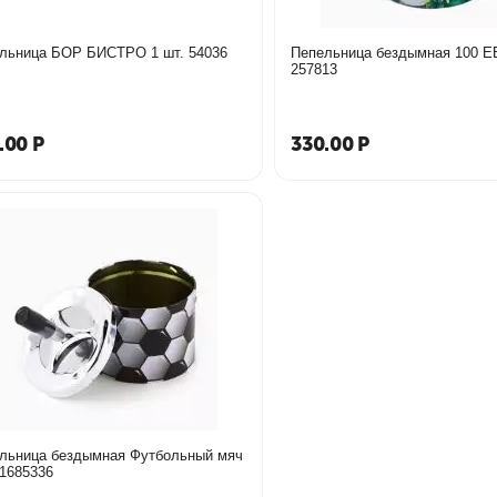
Пепельница БОР БИСТРО 1 шт. 54036
Пепельница бездымная 100 ЕВРО
257813
.00
Р
330.00
Р
льница бездымная Футбольный мяч
 1685336