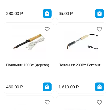
200 мл, с распылителем
(Абсолютированный
99,7%) 09-4105
280.00
Р
65.00
Р
Паяльник 100Вт (дерево)
Паяльник 200Вт Рексант
460.00
Р
1 610.00
Р