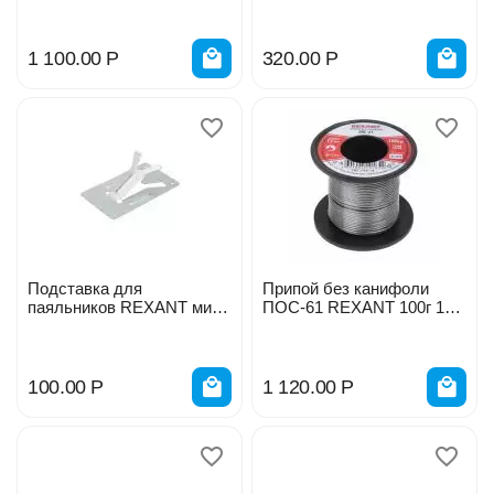
1 100.00
Р
320.00
Р
Подставка для
Припой без канифоли
паяльников REXANT мини
ПОС-61 REXANT 100г 1мм
металл 12-0304
катушка 61% олово 39%
свинец 09-3121
100.00
Р
1 120.00
Р