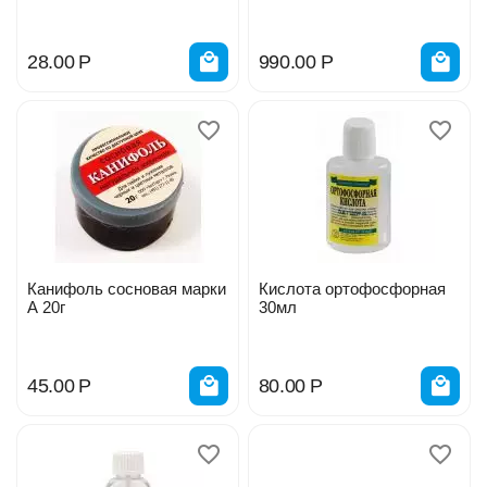
914125
28.00
Р
990.00
Р
Канифоль сосновая марки
Кислота ортофосфорная
А 20г
30мл
45.00
Р
80.00
Р