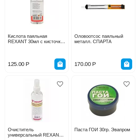
Кислота паяльная
Оловоотсос паяльный
REXANT 30мл с кисточкой
металл. СПАРТА
09-3613/414440
125.00
Р
170.00
Р
Очиститель
Паста ГОИ 30гр. Эвапром
универсальный REXANT,