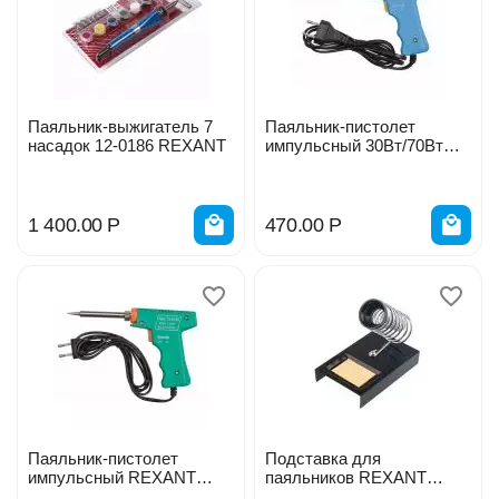
Паяльник-выжигатель 7
Паяльник-пистолет
насадок 12-0186 REXANT
импульсный 30Вт/70Вт
230В PROconnect 12-0161-
4
1 400.00
Р
470.00
Р
Паяльник-пистолет
Подставка для
импульсный REXANT
паяльников REXANT
30Вт/130Вт 230В 12-0162
губка. металл 12-0306