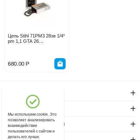
Цепь Stihl 71PM3 28зв 1/4*
pm 1,1 GTA 26
36700060028
680.00
Р
Моя учетная запись
Магазин "Северный"
Мы используем cookie. Это
позволяет анализировать
Покупательский сервис
взаимодействие
пользователей с сайтом и
делать его лучше.
Контакты