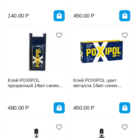
140.00
Р
450.00
Р
Клей POXIPOL
Клей POXIPOL цвет
прозрачный 14мл синяя
металла 14мл синяя
этик. 279719
этикетка
480.00
Р
450.00
Р