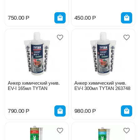
+ 400 мл AN705_125
+ 200 мл AN705_50
750.00
Р
450.00
Р
Анкер химический унив.
Анкер химический унив.
EV-I 165мл TYTAN
EV-I 300мл TYTAN 263748
790.00
Р
980.00
Р