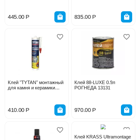
445.00
Р
835.00
Р
Клей "TYTAN" монтажный
Клей 88-LUXE 0.9л
для камня и керамики
РОГНЕДА 13131
акрил. белый 310мл
410.00
Р
970.00
Р
Клей KRASS Ultramontage