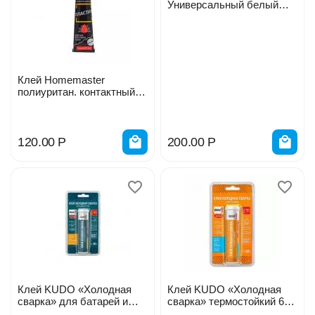
Универсальный белый
260мл 005390
Клей Homemaster
полиуритан. контактный
пластик 40мл
MASTERTEX 245717
120.00
Р
200.00
Р
Клей KUDO «Холодная
Клей KUDO «Холодная
сварка» для батарей и
сварка» термостойкий 60г
труб 60г 11605448
11606533