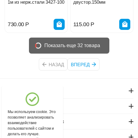
1м из нерж.стали 3427-100
двустор.150мм
730.00
Р
115.00
Р
Показать еще 32 товара
НАЗАД
ВПЕРЕД
Моя учетная запись
Магазин "Северный"
Мы используем cookie. Это
позволяет анализировать
Покупательский сервис
взаимодействие
пользователей с сайтом и
делать его лучше.
Контакты