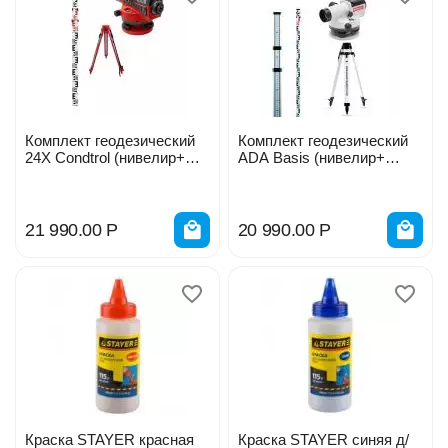
Комплект геодезический
Комплект геодезический
24Х Condtrol (нивелир+
ADA Basis (нивелир+
рейка+ штатив) 2-3-051
рейка+ штатив)
A00117_K1
21 990.00
Р
20 990.00
Р
Краска STAYER красная
Краска STAYER синяя д/