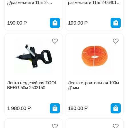
д/размет.нити 115г 2-
размет.нити 115г 2-06401-
06401-2_z01
1_z01
190.00
Р
190.00
Р
Лента геодезийная TOOL
Леска строительная 100м
BERG 50м 2502150
Д1мм
1 980.00
Р
180.00
Р