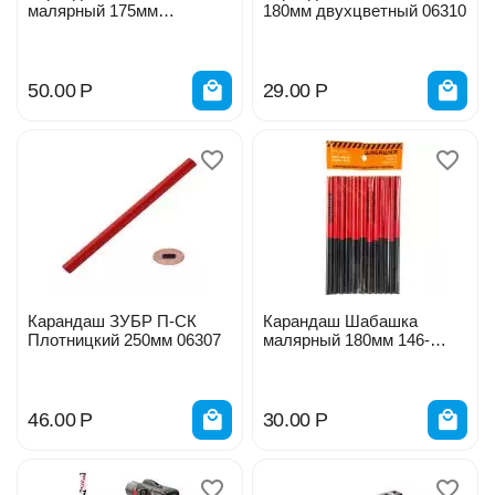
малярный 175мм
180мм двухцветный 06310
прямоугольный 8110903 #
50.00
Р
29.00
Р
Карандаш ЗУБР П-СК
Карандаш Шабашка
Плотницкий 250мм 06307
малярный 180мм 146-
0004/ 206051
46.00
Р
30.00
Р