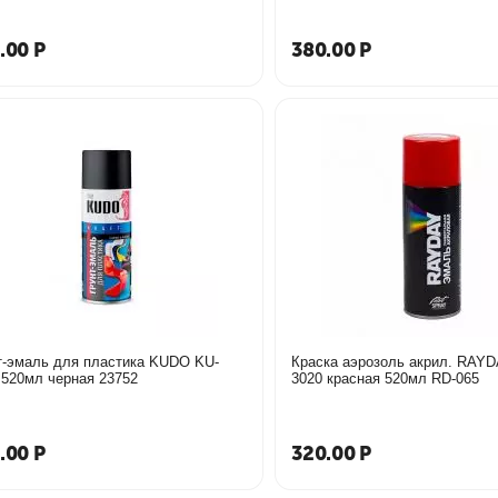
.00
Р
380.00
Р
т-эмаль для пластика KUDO KU-
Краска аэрозоль акрил. RAY
9005 520мл черная 23752
3020 красная 520мл RD-065
.00
Р
320.00
Р