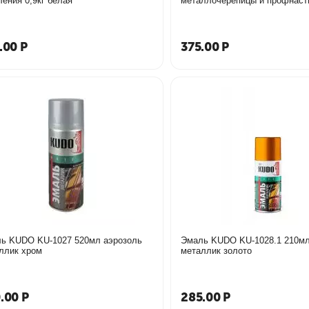
ления 0,9кг белая
металлочерепицы и профнаст
.00
Р
375.00
Р
ь KUDO KU-1027 520мл аэрозоль
Эмаль KUDO KU-1028.1 210мл
ллик хром
металлик золото
.00
Р
285.00
Р