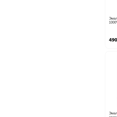
Эмал
1000
490
Эмал