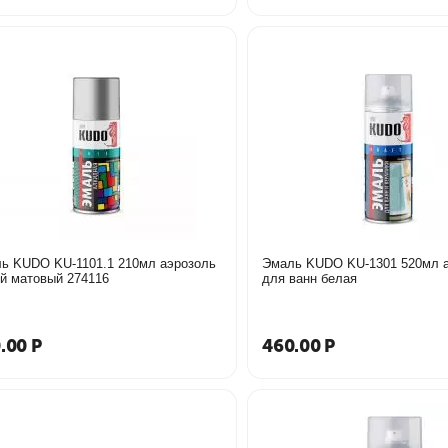
ь KUDO KU-1101.1 210мл аэрозоль
Эмаль KUDO KU-1301 520мл 
белый матовый 274116
для ванн белая
.00
Р
460.00
Р