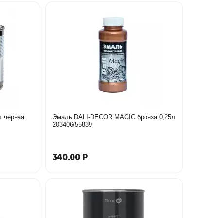
л черная
Эмаль DALI-DECOR MAGIC бронза 0,25л
203406/55839
340.00
Р