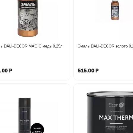
ь DALI-DECOR MAGIC медь 0,25л
.00
Р
515.00
Р