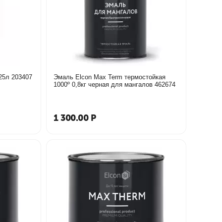
Эмаль DALI-DECOR золото 0,25л 203407
Эмаль Elcon Max Term термостойкая
1000º 0,8кг черная для мангалов 462674
1 300.00
Р