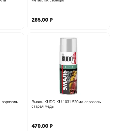
ила
металлик серебро
285.00
Р
 аэрозоль
Эмаль KUDO KU-1031 520мл аэрозоль
старая медь
470.00
Р