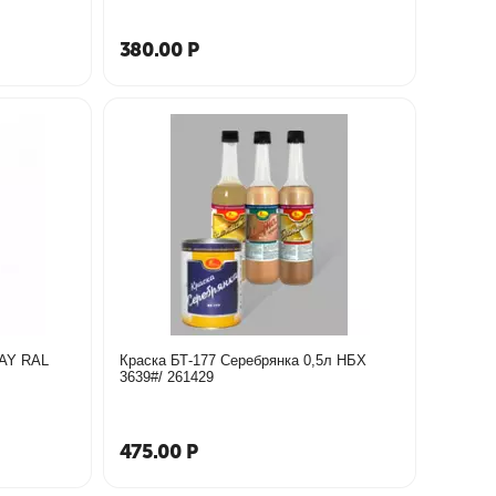
380.00
Р
DAY RAL
Краска БТ-177 Серебрянка 0,5л НБХ
3639#/ 261429
475.00
Р