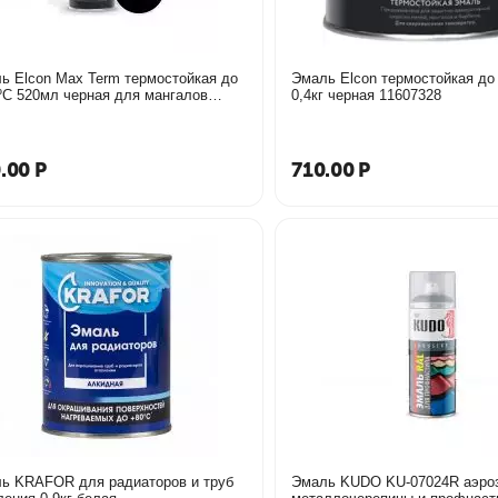
ь Elcon Max Term термостойкая до
Эмаль Elcon термостойкая до
ºС 520мл черная для мангалов
0,4кг черная 11607328
аэрозоль 462673
.00
Р
710.00
Р
ь KRAFOR для радиаторов и труб
Эмаль KUDO KU-07024R аэро