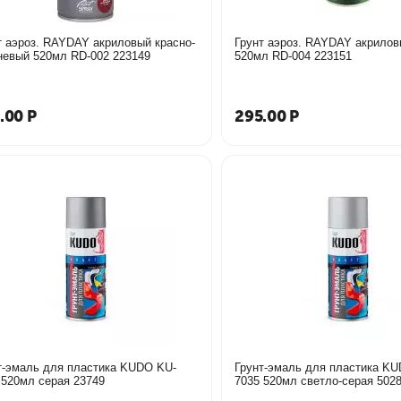
т аэроз. RAYDAY акриловый красно-
Грунт аэроз. RAYDAY акрило
кричневый 520мл RD-002 223149
520мл RD-004 223151
.00
Р
295.00
Р
т-эмаль для пластика KUDO KU-
Грунт-эмаль для пластика K
7031 520мл серая 23749
7035 520мл светло-сера