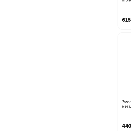
отоп
615
Эмал
мета
440