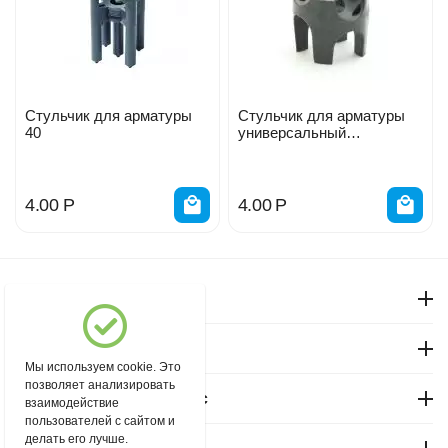
Стульчик для арматуры
Стульчик для арматуры
40
универсальный
10/15/20/25
4.00
Р
4.00
Р
Моя учетная запись
Магазин "Северный"
Мы используем cookie. Это
позволяет анализировать
Покупательский сервис
взаимодействие
пользователей с сайтом и
делать его лучше.