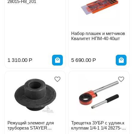
28015-Н8_z01
Набор плашек и метчиков
Квалитет НПМ-40 40шт
1 310.00
Р
5 690.00
Р
Режущий элемент для
Трещетка ЗУБР с удлин.к
трубореза STAYER
клуппам 1/4-1 1/4 28275-
STEEL-52 32мм 2344-S
1/4-5/4