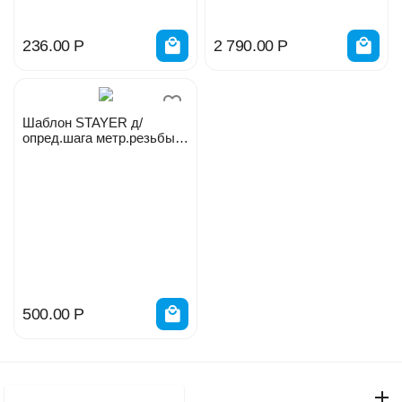
236.00
Р
2 790.00
Р
Шаблон STAYER д/
опред.шага метр.резьбы
28041
500.00
Р
Моя учетная запись