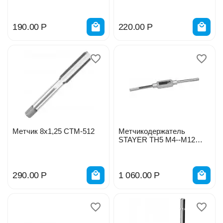
190.00
Р
220.00
Р
Метчик 8х1,25 СТМ-512
Метчикодержатель
STAYER TH5 М4--М12
235мм 28035-5_z01
290.00
Р
1 060.00
Р