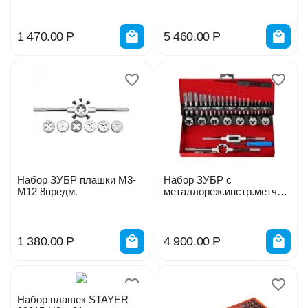
Н3
1 470.00
Р
5 460.00
Р
Набор ЗУБР плашки М3-
Набор ЗУБР с
М12 8предм.
металлореж.инстр.метчик
и 32 предмета
1 380.00
Р
4 900.00
Р
Набор плашек STAYER