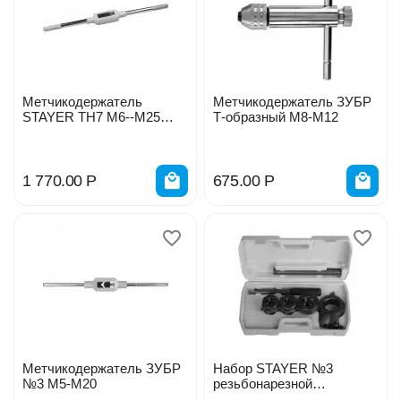
Метчикодержатель
Метчикодержатель ЗУБР
STAYER TH7 М6--М25
Т-образный М8-М12
415мм 28035-7_z01
1 770.00
Р
675.00
Р
Метчикодержатель ЗУБР
Набор STAYER №3
№3 М5-М20
резьбонарезной
трубный1/2-1 4пр. 28260-