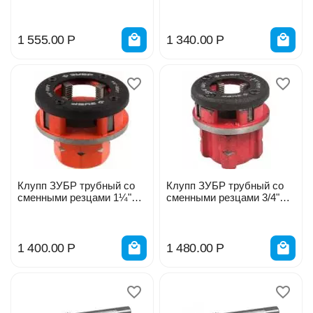
28271-1_z01
28271-1/2_z01
1 555.00
Р
1 340.00
Р
Клупп ЗУБР трубный со
Клупп ЗУБР трубный со
сменными резцами 1¼"
сменными резцами 3/4"
28271-5/4_z01,02#
28271-3/4_z01
1 400.00
Р
1 480.00
Р