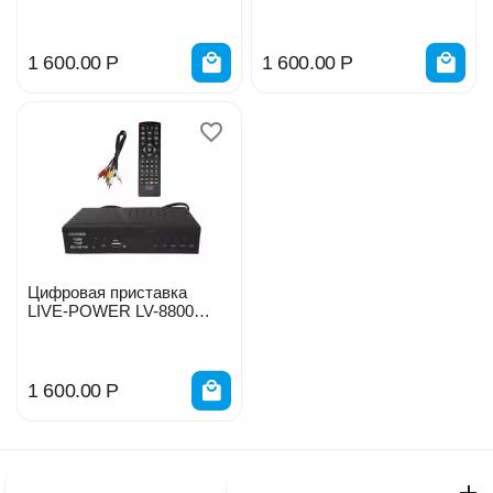
444626
1 600.00
Р
1 600.00
Р
Цифровая приставка
LIVE-POWER LV-8800
DVB-C T6000C 188722
1 600.00
Р
Моя учетная запись