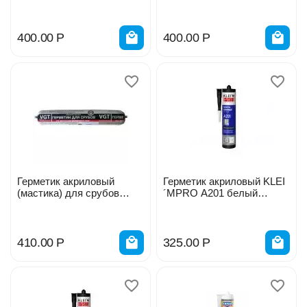
махагон 0,9кг ВГТ 213152
орегон 0,9кг ВГТ 234006
400.00
Р
400.00
Р
Герметик акриловый
Герметик акриловый KLEI
(мастика) для срубов
´MPRO A201 белый
сосна 0,9кг ВГТ 48536
морозост. 300мл 5036
410.00
Р
325.00
Р