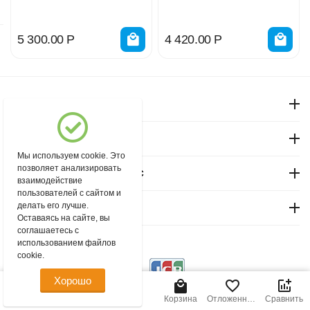
5 300.00
Р
4 420.00
Р
Моя учетная запись
Магазин "Северный"
Мы используем cookie. Это
позволяет анализировать
Покупательский сервис
взаимодействие
пользователей с сайтом и
делать его лучше.
Контакты
Оставаясь на сайте, вы
соглашаетесь с
использованием файлов
© 2004 - 2026 msever.ru.
cookie.
Хорошо
Главная
Меню
Найти
Корзина
Отложенные
Сравнить
товары