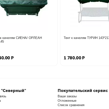
 к качелям СИЕНА/ ОРЛЕАН
Тент к качелям ТУРИН 143*21
145
40.00
Р
1 780.00
Р
 "Северный"
Покупательский сервис
вязь
Ваши заказы
а
Отложенные
Список сравнения