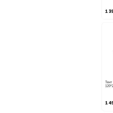
1 3
Тент
120*
1 4