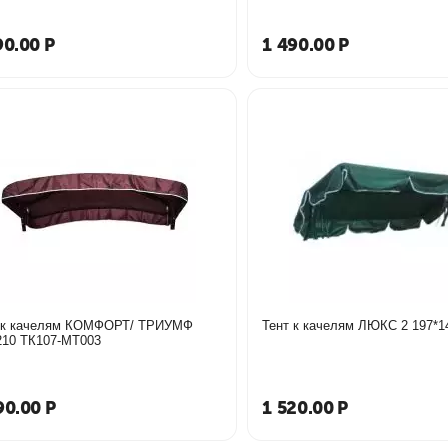
90.00
Р
1 490.00
Р
 к качелям КОМФОРТ/ ТРИУМФ
Тент к качелям ЛЮКС 2 
210 ТК107-МТ003
90.00
Р
1 520.00
Р