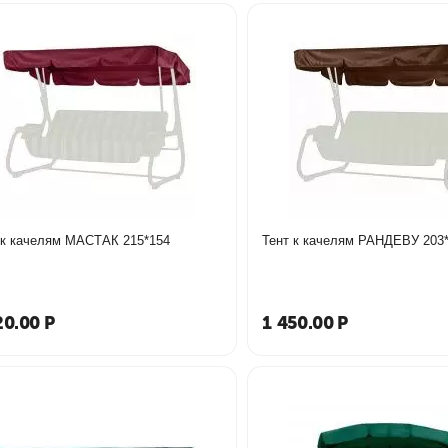
Тент к качелям МАСТАК 215*154
Тент к качелям 
20.00
Р
1 450.00
Р