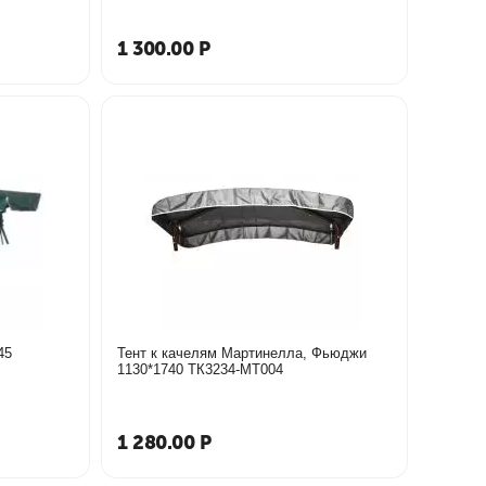
1 300.00
Р
197*145
Тент к качелям Мартинелла, Фьюджи
1130*1740 ТК3234-МТ004
1 280.00
Р