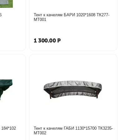
6
Тент к качелям БАРИ 1020*1608 ТК277-
МТ001
1 300.00
Р
Тент к качелям ВАРНА/ НОВА 184*102
Тент к качелям ГАБИ 1130*15700 ТК3235-
МТ002