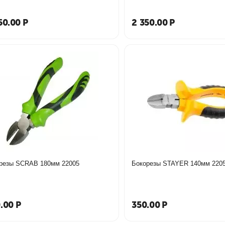
50.00
Р
2 350.00
Р
Бокорезы SCRAB 180мм 22005
Бокорезы S
.00
Р
350.00
Р