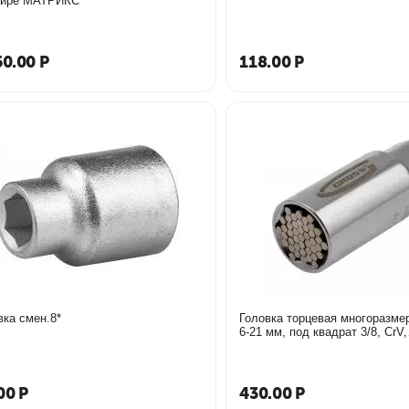
нире МАТРИКС
50.00
Р
118.00
Р
вка смен.8*
Головка торцевая многоразмер
6-21 мм, под квадрат 3/8, CrV,
хромированная Gross 13191
00
Р
430.00
Р