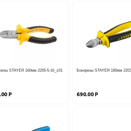
Бокорезы STAYER 160мм 2205-5-16_z01
Бокорезы S
.00
Р
690.00
Р