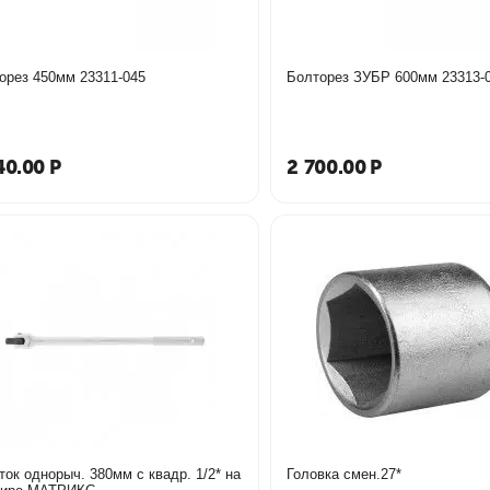
Болторез 450мм 23311-045
Болторез ЗУБР 600мм 2
40.00
Р
2 700.00
Р
ток однорыч. 380мм с квадр. 1/2* на
Головка смен.27*