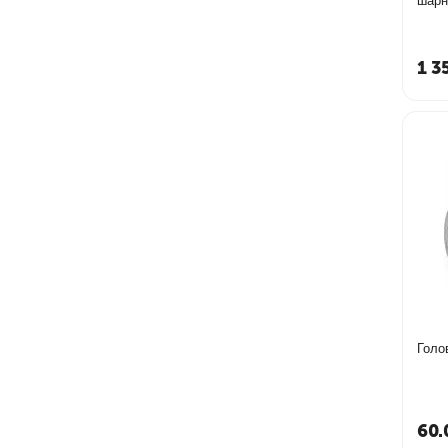
шар
1 3
Голо
60.