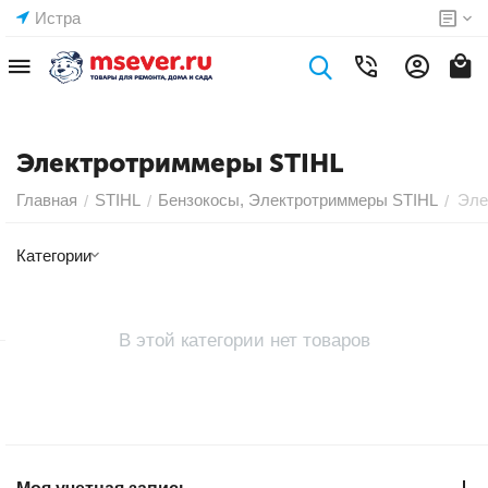
Истра
Электротриммеры STIHL
Главная
STIHL
Бензокосы, Электротриммеры STIHL
Эле
/
/
/
Категории
В этой категории нет товаров