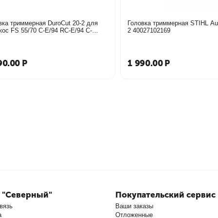
вка триммерная DuroCut 20-2 для
Головка триммерная STIHL Aut
кос FS 55/70 C-E/94 RC-E/94 C-
2 40027102169
/130/250 Stihl
90.00
Р
1 990.00
Р
 "Северный"
Покупательский сервис
вязь
Ваши заказы
а
Отложенные