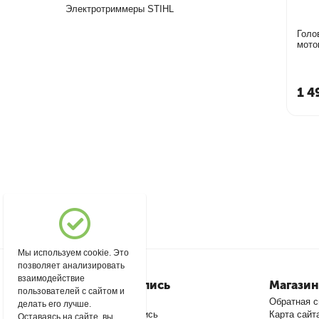
Электротриммеры STIHL
Голо
мото
E/120
1 4
Мы используем cookie. Это
позволяет анализировать
взаимодействие
Моя учетная запись
Магазин
пользователей с сайтом и
Войти
Обратная с
делать его лучше.
Создать учетную запись
Карта сайт
Оставаясь на сайте, вы