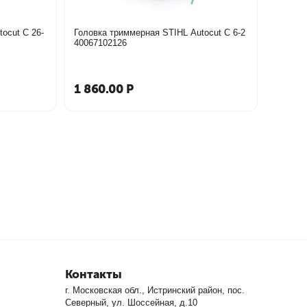
ocut C 26-
Головка триммерная STIHL Autocut C 6-2
40067102126
1 860.00
Р
Контакты
г. Московская обл., Истринский район, пос.
Северный, ул. Шоссейная, д.10