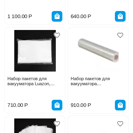
рифленые, 50 шт, 15 х 20
см 99257929
1 100.00
Р
640.00
Р
Набор пакетов для
Набор пакетов для
вакууматора Luazon,
вакууматора
рифленые, 50 шт, 17 х 25
универсальные в рулоне
см 9613325
17×1500 см прозрачные
9215710
710.00
Р
910.00
Р