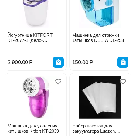
Йогуртница KITFORT
Машинка для стрижки
КТ-2077-1 (бело-
катышков DELTA DL-258
фиолетовый)
2 900.00
Р
150.00
Р
Машинка для удаления
Набор пакетов для
катышков Kitfort KT-2039
вакууматора Luazon,