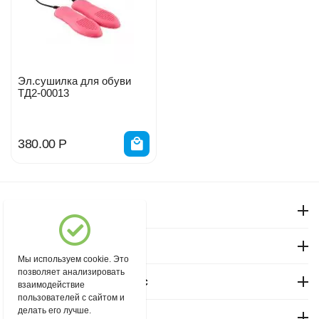
Эл.сушилка для обуви
ТД2-00013
380.00
Р
Моя учетная запись
Магазин "Северный"
Мы используем cookie. Это
позволяет анализировать
Покупательский сервис
взаимодействие
пользователей с сайтом и
делать его лучше.
Контакты