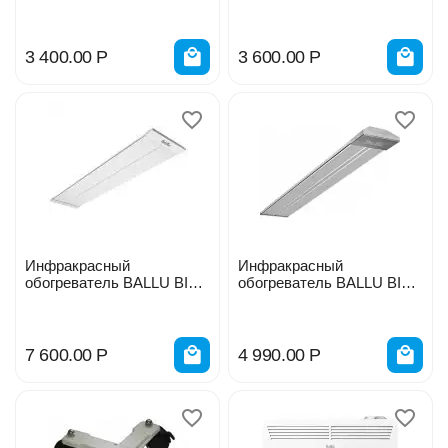
APL-0.6-M HC-1454427
APL-0.8М HC-1454428
3 400.00
Р
3 600.00
Р
Инфракрасный
Инфракрасный
обогреватель BALLU BIH-
обогреватель BALLU BIH-
APL-2.0-M HC-1454430
АР4-0,8 IP54 HC-
1121318/454893
7 600.00
Р
4 990.00
Р