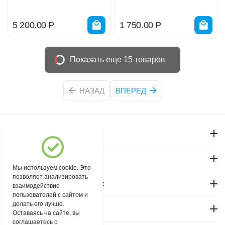
керамический 96407
5 200.00
Р
1 750.00
Р
Показать еще 15 товаров
НАЗАД
ВПЕРЕД
Моя учетная запись
Магазин "Северный"
Мы используем cookie. Это
позволяет анализировать
Покупательский сервис
взаимодействие
пользователей с сайтом и
делать его лучше.
Контакты
Оставаясь на сайте, вы
соглашаетесь с