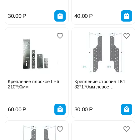
30.00
Р
40.00
Р
Крепление плоское LP6
Крепление стропил LК1
210*90мм
32*170мм левое
4661/466107/466108/51726
1
60.00
Р
30.00
Р