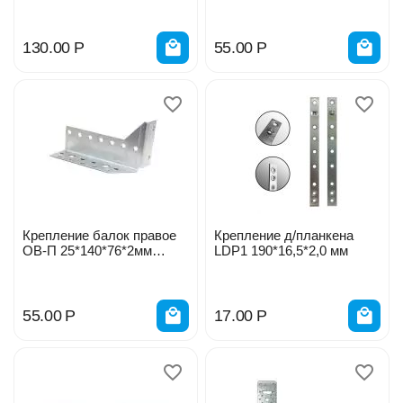
130.00
Р
55.00
Р
Крепление балок правое
Крепление д/планкена
OB-П 25*140*76*2мм
LDP1 190*16,5*2,0 мм
960872
55.00
Р
17.00
Р