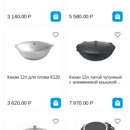
СтальЭмаль, 2с31 06777
3 140.00
Р
5 580.00
Р
Казан 12л для плова К120
Казан 12л литой чугунный
с алюминевой крышкой
к121 СП3203
3 620.00
Р
7 970.00
Р