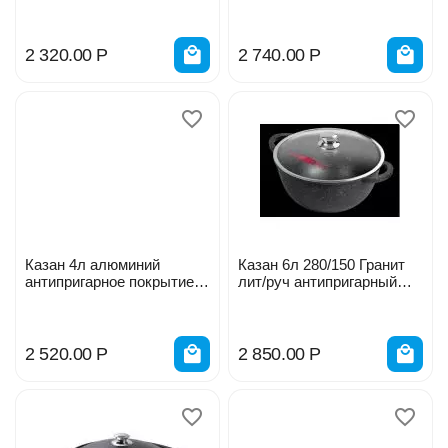
плоское дно 200-370
2 320.00
Р
2 740.00
Р
Казан 4л алюминий
Казан 6л 280/150 Гранит
антипригарное покрытие
лит/руч антипригарный
гранит Горница кн2832аг
кн4282аг
323148
2 520.00
Р
2 850.00
Р