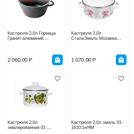
Кастрюля 2,0л Горница
Кастрюля 2,0л
Гранит алюминий
СтальЭмаль Мозаика
антипригарное покрытие с
279557
крышкой крышка стекло
к2233аг
2 060.00
Р
1 070.00
Р
Кастрюля 2,0л
Кастрюля 2,0л эмаль 01-
эмалированная 01-
1610.1н/4М
1610/4М Веган с ободком