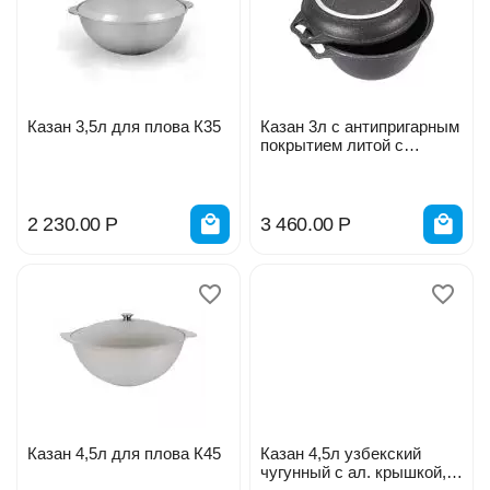
Казан 3,5л для плова К35
Казан 3л с антипригарным
покрытием литой с
крышкой-сковородой
Темный мрамор ТМ
KUKMARA
2 230.00
Р
3 460.00
Р
Казан 4,5л для плова К45
Казан 4,5л узбекский
чугунный с ал. крышкой,