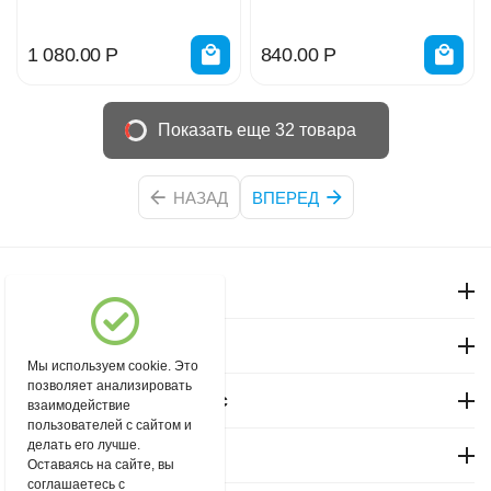
1 080.00
Р
840.00
Р
Показать еще 32 товара
НАЗАД
ВПЕРЕД
Моя учетная запись
Магазин "Северный"
Мы используем cookie. Это
позволяет анализировать
Покупательский сервис
взаимодействие
пользователей с сайтом и
делать его лучше.
Контакты
Оставаясь на сайте, вы
соглашаетесь с