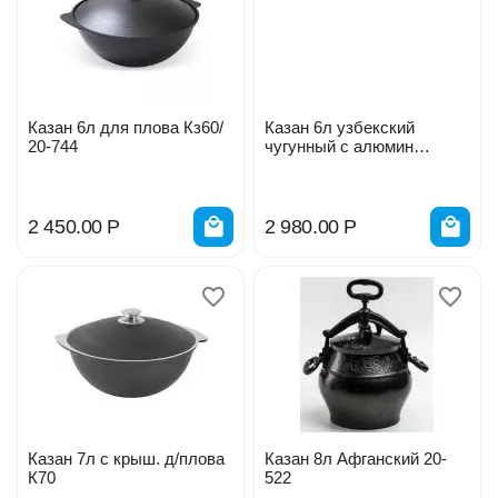
Казан 6л для плова Кз60/
Казан 6л узбекский
20-744
чугунный с алюмин
крышкой 200-127
2 450.00
Р
2 980.00
Р
Казан 7л с крыш. д/плова
Казан 8л Афганский 20-
К70
522