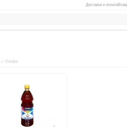
Доставка и оплата
Возв
а
Олифа
/