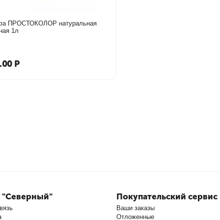
фа ПРОСТОКОЛОР натуральная
ная 1л
.00
Р
 "Северный"
Покупательский сервис
вязь
Ваши заказы
а
Отложенные