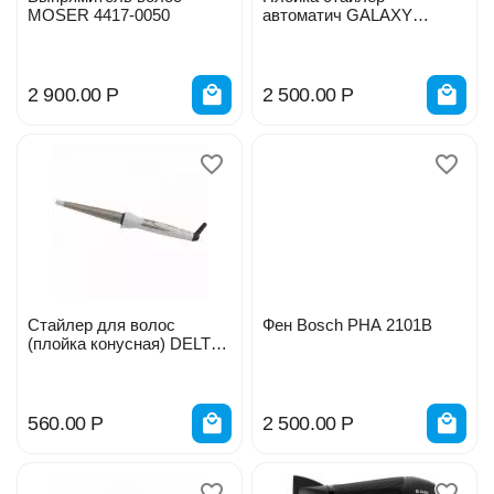
MOSER 4417-0050
автоматич GALAXY
GL4613
2 900.00
Р
2 500.00
Р
Стайлер для волос
Фен Bosch PHА 2101В
(плойка конусная) DELTA
LUX DL-0628 25Вт
560.00
Р
2 500.00
Р