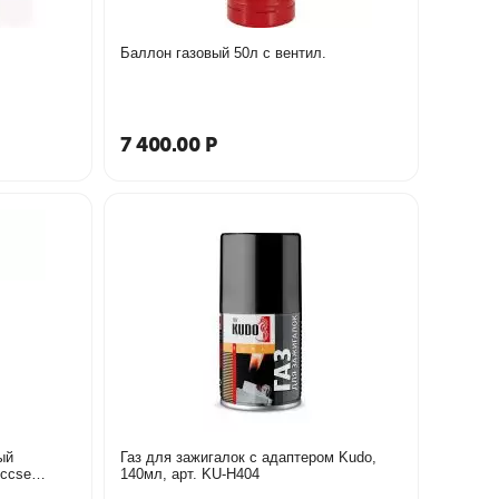
Баллон газовый 50л с вентил.
7 400.00
Р
ый
Газ для зажигалок с адаптером Kudo,
eccse
140мл, арт. KU-H404