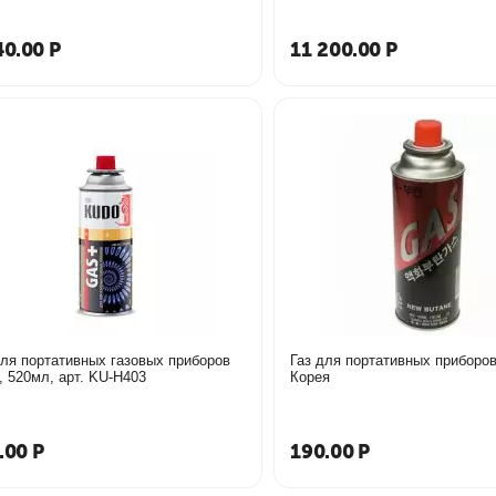
40.00
Р
11 200.00
Р
для портативных газовых приборов
Газ для портативных приборов
, 520мл, арт. KU-H403
Корея
.00
Р
190.00
Р