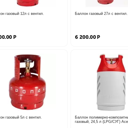
он газовый 12л с вентил.
Баллон газовый 27л с вентил.
00.00
Р
6 200.00
Р
он газовый 5л с вентил.
Баллон полимерно-композитн
газовый, 24,5 л (LPG/СУГ) Ac
Composite