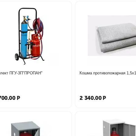
лект ПГУ-3П"ПРОПАН"
Кошма противопожарная 1,5х1
700.00
Р
2 340.00
Р