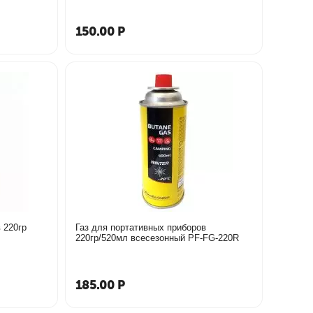
150.00
Р
 220гр
Газ для портативных приборов
220гр/520мл всесезонный PF-FG-220R
185.00
Р