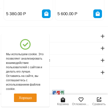
0,9т 8м
5 380.00
Р
5 600.00
Р
Моя учетная запись
Магазин "Северный"
Мы используем cookie. Это
позволяет анализировать
Покупательский сервис
взаимодействие
пользователей с сайтом и
делать его лучше.
Контакты
Оставаясь на сайте, вы
соглашаетесь с
использованием файлов
© 2004 - 2026 msever.ru.
cookie.
Хорошо
Главная
Меню
Найти
Корзина
Отложенные
Сравнить
товары