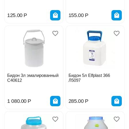
125.00
Р
155.00
Р
Бидон 3л эмалированный
Бидон 5л Elfplast 366
С40612
Л5097
1 080.00
Р
285.00
Р