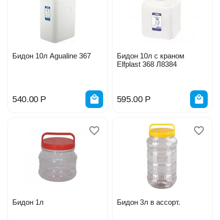
Бидон 10л Agualine 367
Бидон 10л с краном
Elfplast 368 Л8384
540.00
Р
595.00
Р
Бидон 1л
Бидон 3л в ассорт.