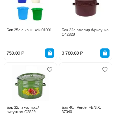
Бак 25л с крышкой 01001
Бак 32л эмалир.б/рисунка
С42829
750.00
Р
3 780.00
Р
Бак 32л эмалир.с/
Бак 40л Verde, FENIX,
рисунком С2829
37040