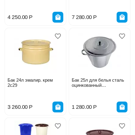
4 250.00
Р
7 280.00
Р
Бак 24л эмалир. крем
Бак 25л для белья сталь
2с29
оцинкованный
УралИнвест
3 260.00
Р
1 280.00
Р