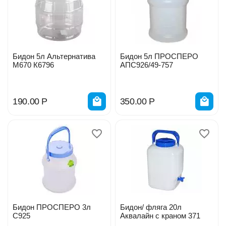
Бидон 5л Альтернатива
Бидон 5л ПРОСПЕРО
М670 К6796
АПС926/49-757
190.00
Р
350.00
Р
Бидон ПРОСПЕРО 3л
Бидон/ фляга 20л
С925
Аквалайн с краном 371