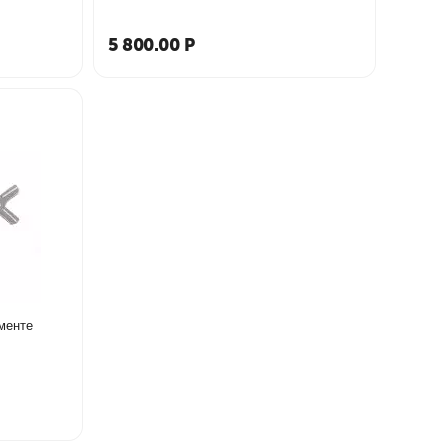
5 800.00
Р
менте