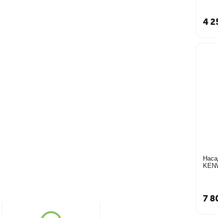
4 2
Наса
KEN
7 8