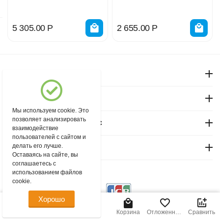
49105006000
5 305.00
Р
2 655.00
Р
Моя учетная запись
Магазин "Северный"
Мы используем cookie. Это
позволяет анализировать
Покупательский сервис
взаимодействие
пользователей с сайтом и
делать его лучше.
Контакты
Оставаясь на сайте, вы
соглашаетесь с
использованием файлов
© 2004 - 2026 msever.ru.
cookie.
Хорошо
Главная
Меню
Найти
Корзина
Отложенные
Сравнить
товары