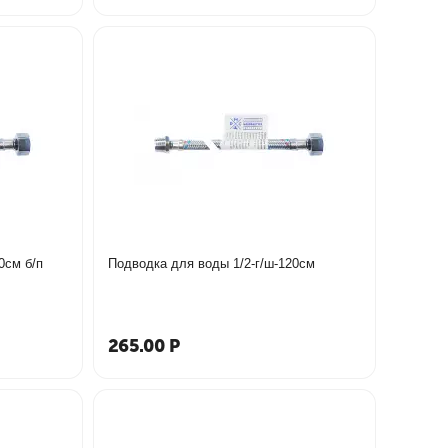
0см б/п
Подводка для воды 1/2-г/ш-120см
265.00
Р