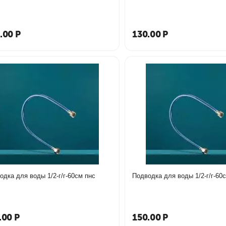
.00
Р
130.00
Р
одка для воды 1/2-г/г-60см пнс
Подводка для воды 1/2-г/г-60
.00
Р
150.00
Р