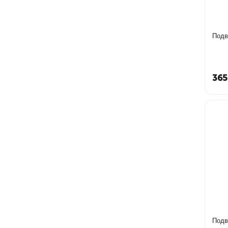
Подв
365
Подв