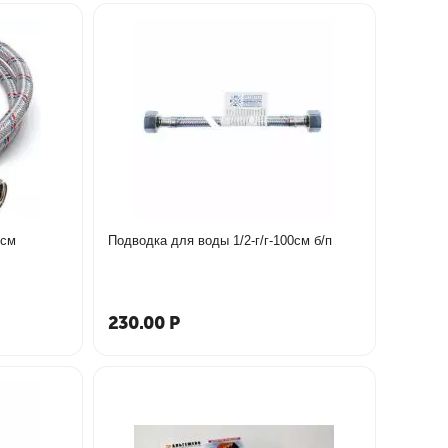
0см
Подводка для воды 1/2-г/г-100см б/п
230.00
Р