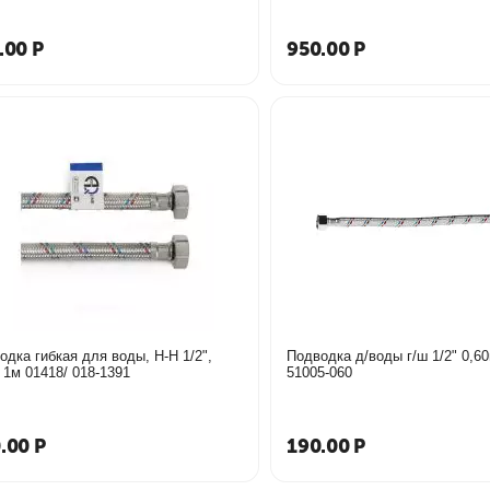
.00
Р
950.00
Р
одка гибкая для воды, Н-Н 1/2",
Подводка д/воды г/ш 1/2" 0,60м ЗУБР
 1м 01418/ 018-1391
51005-060
.00
Р
190.00
Р