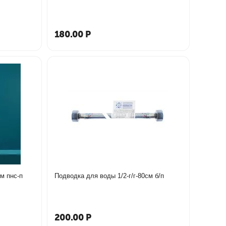
180.00
Р
см пнс-п
Подводка для воды 1/2-г/г-80см б/п
200.00
Р