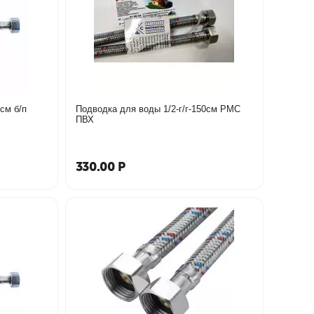
см б/п
Подводка для воды 1/2-г/г-150см РМС
ПВХ
330.00
Р