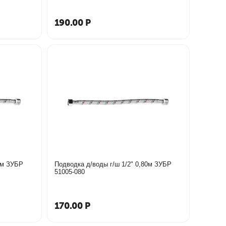
190.00
Р
Подводка д/воды г/ш 1/2" 0,80м ЗУБР
51005-080
170.00
Р