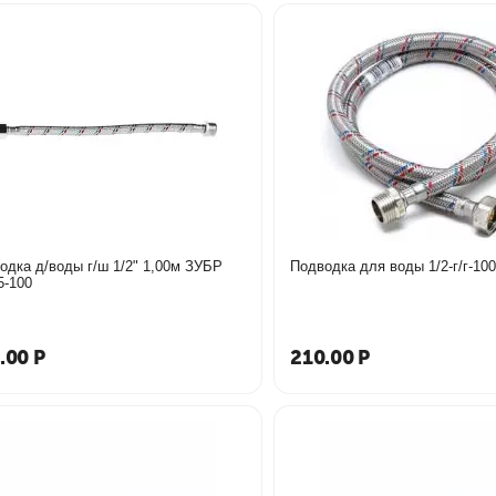
д/воды г/ш 1/2" 1,00м ЗУБР
Подводка для воды 1/2-г/г-10
5-100
.00
Р
210.00
Р