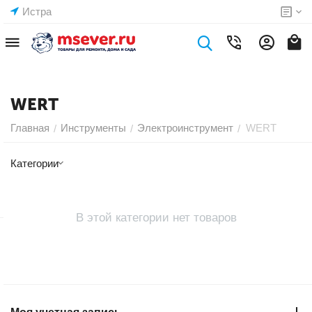
Истра
WERT
Главная
Инструменты
Электроинструмент
WERT
/
/
/
Категории
В этой категории нет товаров