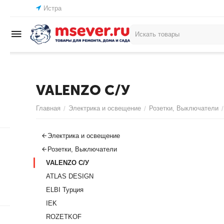
Истра
VALENZO С/У
Главная
Электрика и освещение
Розетки, Выключатели
/
/
/
Электрика и освещение
Розетки, Выключатели
VALENZO С/У
ATLAS DESIGN
ELBI Турция
IEK
ROZETKOF