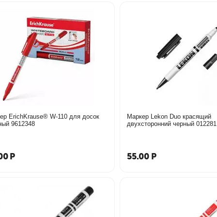
ер ErichKrause® W-110 для досок
Маркер Lekon Duo красящий
красный 9612348
двухсторонний черный 012281
00
Р
55.00
Р