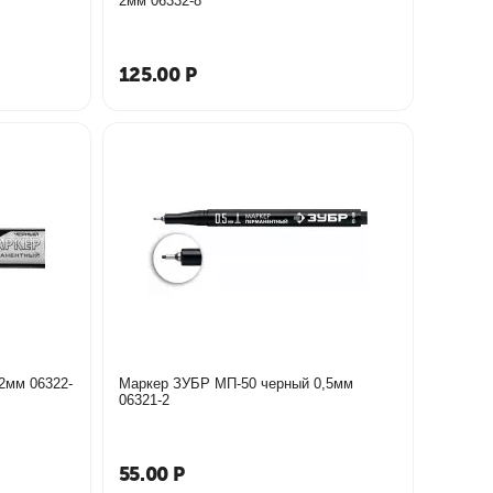
2мм 06332-8
125.00
Р
6322-
Маркер ЗУБР МП-50 черный 0,5мм
06321-2
55.00
Р