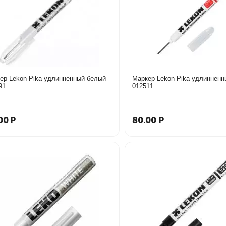
ер Lekon Pika удлинненный белый
Маркер Lekon Pika удлинненн
91
012511
00
Р
80.00
Р