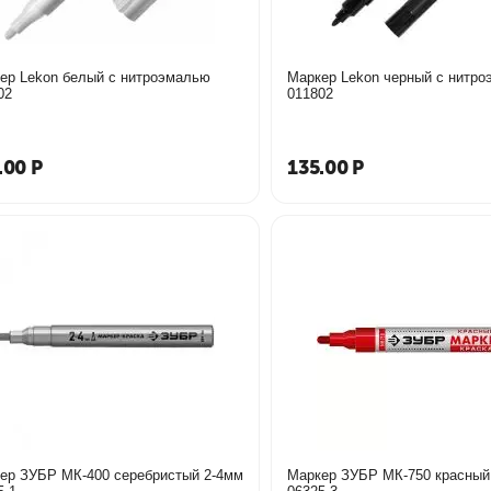
ер Lekon белый с нитроэмалью
Маркер Lekon черный с нитр
02
011802
.00
Р
135.00
Р
ер ЗУБР МК-400 серебристый 2-4мм
Маркер ЗУБР МК-750 красный