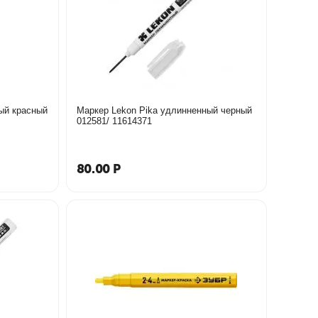
ый красный
Маркер Lekon Pika удлинненный черный
012581/ 11614371
80.00
Р