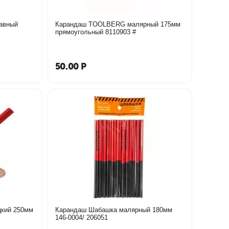
авный
Карандаш TOOLBERG малярный 175мм
прямоугольный 8110903 #
50.00
Р
цкий 250мм
Карандаш Шабашка малярный 180мм
146-0004/ 206051