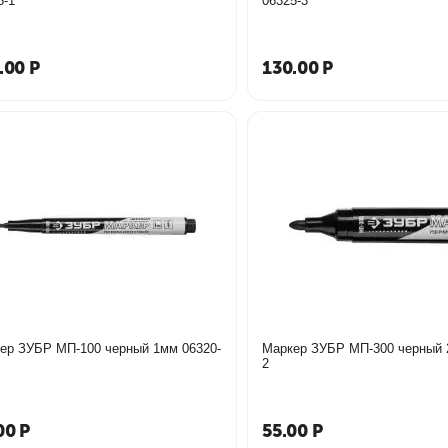
5-1
06325-3
.00
Р
130.00
Р
р ЗУБР МП-100 черный 1мм 06320-
Маркер ЗУБР МП-300 черный 2мм 0
2
00
Р
55.00
Р