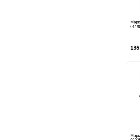
Марк
0119
135
Марк