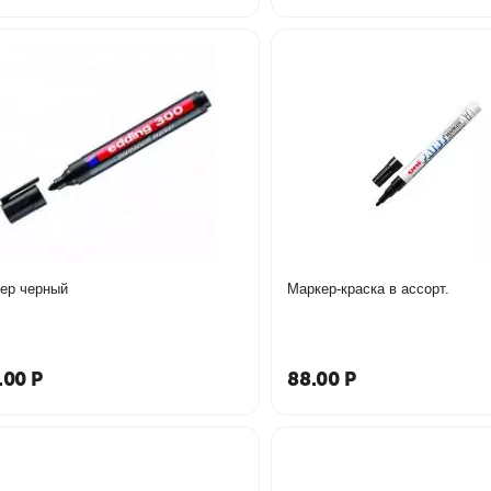
ер черный
Маркер-краска в ассорт.
.00
Р
88.00
Р