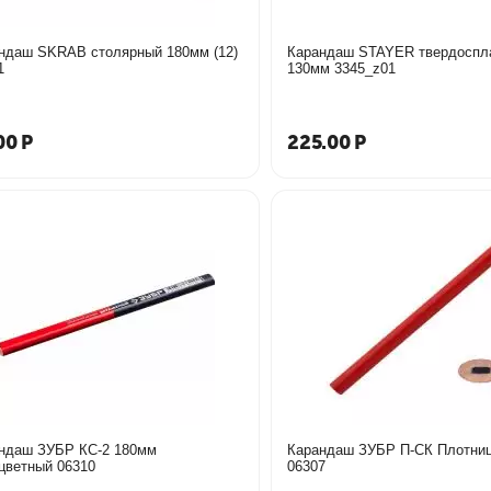
ндаш SKRAB столярный 180мм (12)
Карандаш STAYER твердоспл
1
130мм 3345_z01
00
Р
225.00
Р
ндаш ЗУБР КС-2 180мм
Карандаш ЗУБР П-СК Плотни
двухцветный 06310
06307