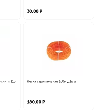
30.00
Р
т.нити 115г
Леска строительная 100м Д1мм
180.00
Р