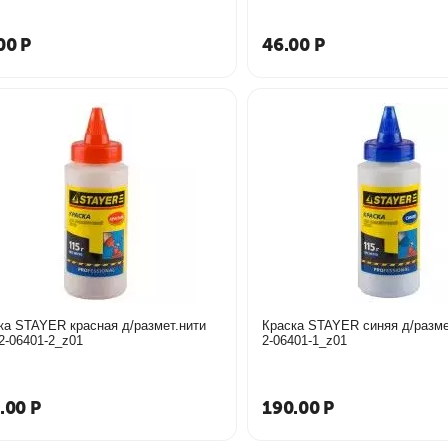
00
Р
46.00
Р
ка STAYER красная д/размет.нити
Краска STAYER синяя д/разме
115г 2-06401-2_z01
2-06401-1_z01
.00
Р
190.00
Р