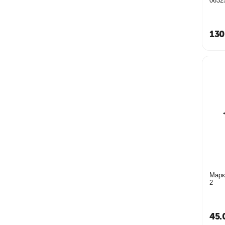
0632
130
Марке
2
45.